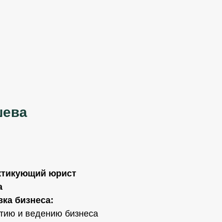
шева
ктикующий юрист
а
ка бизнеса:
ытию и ведению бизнеса