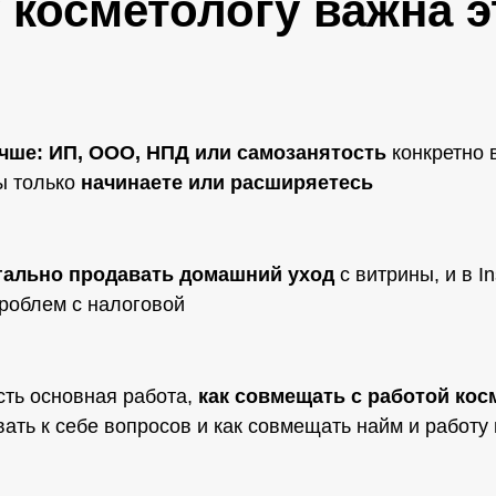
 косметологу важна 
чше: ИП, ООО, НПД или самозанятость
конкретно 
ы только
начинаете или расширяетесь
гально продавать домашний уход
с витрины, и в I
роблем с налоговой
сть основная работа,
как совмещать с работой кос
вать к себе вопросов и как совмещать найм и работу 