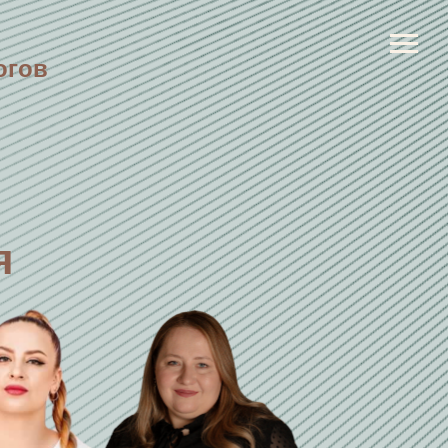
огов
я