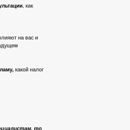
ультации
, как
овлияют на вас и
будущем
ламу,
какой налог
ециалистам, то