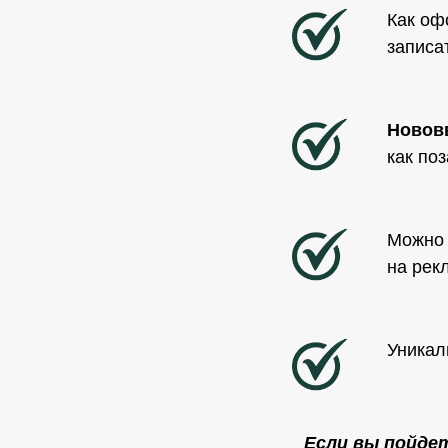
Как оф
записа
Новов
как по
Можно
на рек
Уникал
Если вы пойде