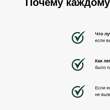
Почему каждому
Что лу
если в
Как ле
было п
Если е
не выз