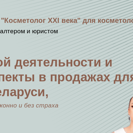
 "Косметолог XXI века" для косметол
галтером и юристом
й деятельности и
пекты в продажах дл
еларуси,
конно и без страха