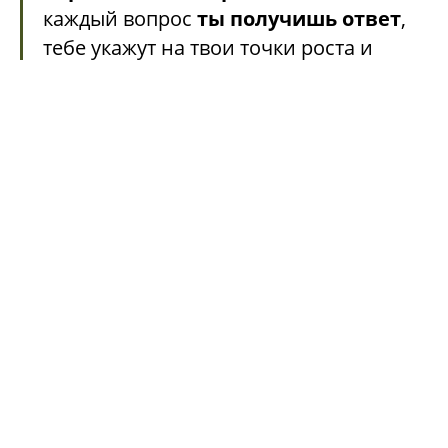
каждый вопрос
ты получишь ответ
,
тебе укажут на твои точки роста и
слабые места - что еще можно
докрутить.
Если вы сомневаетесь - не
сомневайтесь.
Если хотите открыть для себя